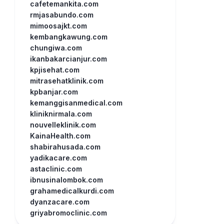
cafetemankita.com
rmjasabundo.com
mimoosajkt.com
kembangkawung.com
chungiwa.com
ikanbakarcianjur.com
kpjisehat.com
mitrasehatklinik.com
kpbanjar.com
kemanggisanmedical.com
kliniknirmala.com
nouvelleklinik.com
KainaHealth.com
shabirahusada.com
yadikacare.com
astaclinic.com
ibnusinalombok.com
grahamedicalkurdi.com
dyanzacare.com
griyabromoclinic.com