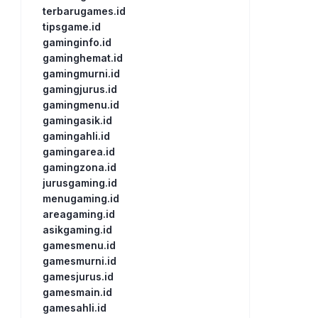
terbarugames.id
tipsgame.id
gaminginfo.id
gaminghemat.id
gamingmurni.id
gamingjurus.id
gamingmenu.id
gamingasik.id
gamingahli.id
gamingarea.id
gamingzona.id
jurusgaming.id
menugaming.id
areagaming.id
asikgaming.id
gamesmenu.id
gamesmurni.id
gamesjurus.id
gamesmain.id
gamesahli.id