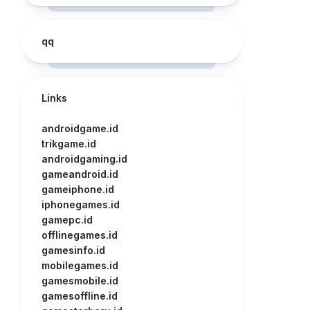
qq
Links
androidgame.id
trikgame.id
androidgaming.id
gameandroid.id
gameiphone.id
iphonegames.id
gamepc.id
offlinegames.id
gamesinfo.id
mobilegames.id
gamesmobile.id
gamesoffline.id