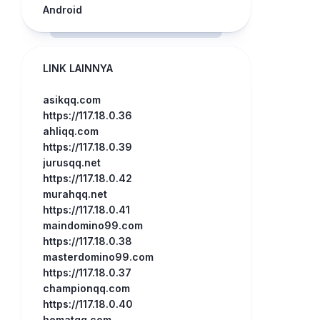
Android
LINK LAINNYA
asikqq.com
https://117.18.0.36
ahliqq.com
https://117.18.0.39
jurusqq.net
https://117.18.0.42
murahqq.net
https://117.18.0.41
maindomino99.com
https://117.18.0.38
masterdomino99.com
https://117.18.0.37
championqq.com
https://117.18.0.40
hematqq.com