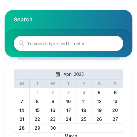
Search
April 2025
M
T
W
T
F
S
S
1
2
3
4
5
6
7
8
9
10
11
12
13
14
15
16
17
18
19
20
21
22
23
24
25
26
27
28
29
30
May »