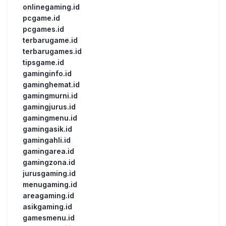
onlinegaming.id
pcgame.id
pcgames.id
terbarugame.id
terbarugames.id
tipsgame.id
gaminginfo.id
gaminghemat.id
gamingmurni.id
gamingjurus.id
gamingmenu.id
gamingasik.id
gamingahli.id
gamingarea.id
gamingzona.id
jurusgaming.id
menugaming.id
areagaming.id
asikgaming.id
gamesmenu.id