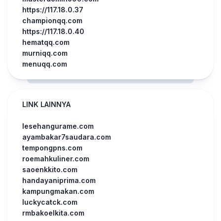
https://117.18.0.37
championqq.com
https://117.18.0.40
hematqq.com
murniqq.com
menuqq.com
LINK LAINNYA
lesehangurame.com
ayambakar7saudara.com
tempongpns.com
roemahkuliner.com
saoenkkito.com
handayaniprima.com
kampungmakan.com
luckycatck.com
rmbakoelkita.com