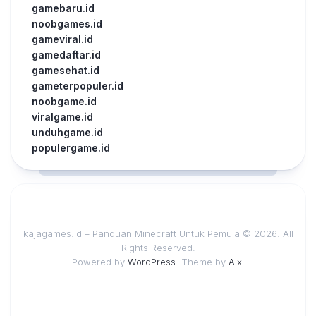
gamebaru.id
noobgames.id
gameviral.id
gamedaftar.id
gamesehat.id
gameterpopuler.id
noobgame.id
viralgame.id
unduhgame.id
populergame.id
kajagames.id – Panduan Minecraft Untuk Pemula © 2026. All
Rights Reserved.
Powered by
WordPress
. Theme by
Alx
.