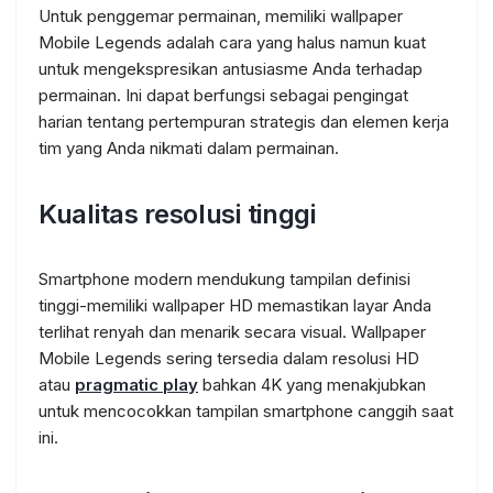
Untuk penggemar permainan, memiliki wallpaper
Mobile Legends adalah cara yang halus namun kuat
untuk mengekspresikan antusiasme Anda terhadap
permainan. Ini dapat berfungsi sebagai pengingat
harian tentang pertempuran strategis dan elemen kerja
tim yang Anda nikmati dalam permainan.
Kualitas resolusi tinggi
Smartphone modern mendukung tampilan definisi
tinggi-memiliki wallpaper HD memastikan layar Anda
terlihat renyah dan menarik secara visual. Wallpaper
Mobile Legends sering tersedia dalam resolusi HD
atau
pragmatic play
bahkan 4K yang menakjubkan
untuk mencocokkan tampilan smartphone canggih saat
ini.