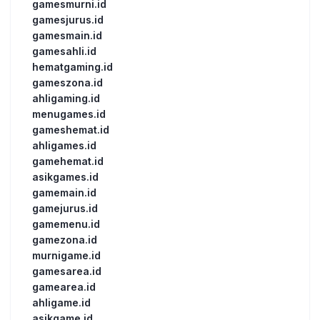
gamesmurni.id
gamesjurus.id
gamesmain.id
gamesahli.id
hematgaming.id
gameszona.id
ahligaming.id
menugames.id
gameshemat.id
ahligames.id
gamehemat.id
asikgames.id
gamemain.id
gamejurus.id
gamemenu.id
gamezona.id
murnigame.id
gamesarea.id
gamearea.id
ahligame.id
asikgame.id