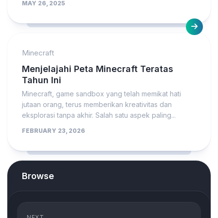
MAY 26, 2025
Minecraft
Menjelajahi Peta Minecraft Teratas
Tahun Ini
Minecraft, game sandbox yang telah memikat hati
jutaan orang, terus memberikan kreativitas dan
eksplorasi tanpa akhir. Salah satu aspek paling...
FEBRUARY 23, 2026
Browse
NEXT