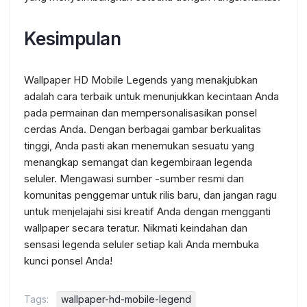
Kesimpulan
Wallpaper HD Mobile Legends yang menakjubkan
adalah cara terbaik untuk menunjukkan kecintaan Anda
pada permainan dan mempersonalisasikan ponsel
cerdas Anda. Dengan berbagai gambar berkualitas
tinggi, Anda pasti akan menemukan sesuatu yang
menangkap semangat dan kegembiraan legenda
seluler. Mengawasi sumber -sumber resmi dan
komunitas penggemar untuk rilis baru, dan jangan ragu
untuk menjelajahi sisi kreatif Anda dengan mengganti
wallpaper secara teratur. Nikmati keindahan dan
sensasi legenda seluler setiap kali Anda membuka
kunci ponsel Anda!
Tags:
wallpaper-hd-mobile-legend