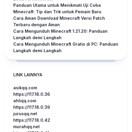
Panduan Utama untuk Menikmati Uji Coba
Minecraft: Tip dan Trik untuk Pemain Baru
Cara Aman Download Minecraft Versi Patch
Terbaru dengan Aman
Cara Mengunduh Minecraft 1.21.20: Panduan
Langkah demi Langkah
Cara Mengunduh Minecraft Gratis di PC: Panduan
Langkah demi Langkah
LINK LAINNYA
asikqq.com
https://117.18.0.36
ahliqq.com
https://117.18.0.39
jurusqq.net
https://117.18.0.42
murahqq.net