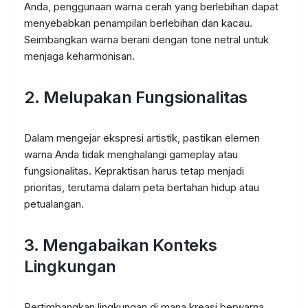
Anda, penggunaan warna cerah yang berlebihan dapat
menyebabkan penampilan berlebihan dan kacau.
Seimbangkan warna berani dengan tone netral untuk
menjaga keharmonisan.
2. Melupakan Fungsionalitas
Dalam mengejar ekspresi artistik, pastikan elemen
warna Anda tidak menghalangi gameplay atau
fungsionalitas. Kepraktisan harus tetap menjadi
prioritas, terutama dalam peta bertahan hidup atau
petualangan.
3. Mengabaikan Konteks
Lingkungan
Pertimbangkan lingkungan di mana kreasi berwarna