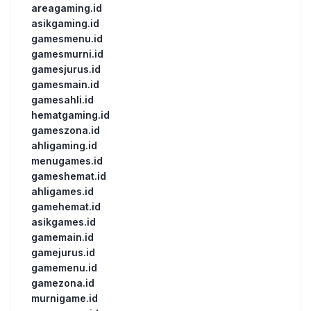
areagaming.id
asikgaming.id
gamesmenu.id
gamesmurni.id
gamesjurus.id
gamesmain.id
gamesahli.id
hematgaming.id
gameszona.id
ahligaming.id
menugames.id
gameshemat.id
ahligames.id
gamehemat.id
asikgames.id
gamemain.id
gamejurus.id
gamemenu.id
gamezona.id
murnigame.id