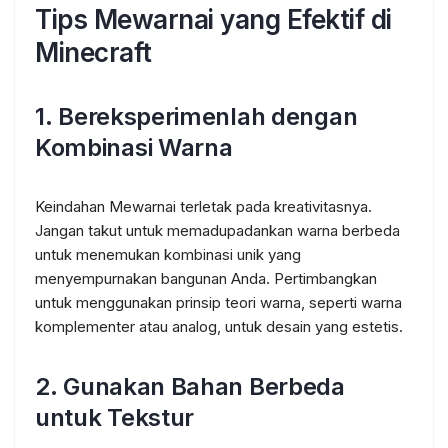
Tips Mewarnai yang Efektif di
Minecraft
1. Bereksperimenlah dengan
Kombinasi Warna
Keindahan Mewarnai terletak pada kreativitasnya.
Jangan takut untuk memadupadankan warna berbeda
untuk menemukan kombinasi unik yang
menyempurnakan bangunan Anda. Pertimbangkan
untuk menggunakan prinsip teori warna, seperti warna
komplementer atau analog, untuk desain yang estetis.
2. Gunakan Bahan Berbeda
untuk Tekstur