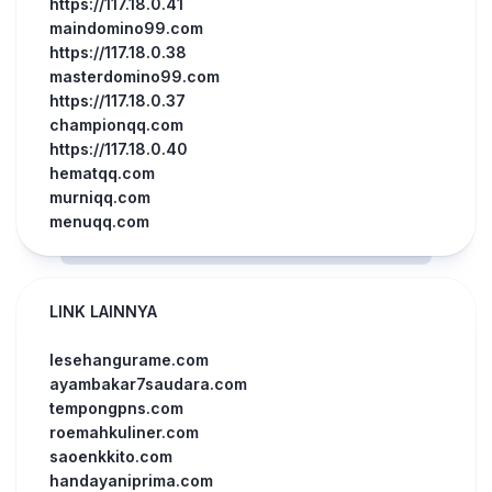
https://117.18.0.41
maindomino99.com
https://117.18.0.38
masterdomino99.com
https://117.18.0.37
championqq.com
https://117.18.0.40
hematqq.com
murniqq.com
menuqq.com
LINK LAINNYA
lesehangurame.com
ayambakar7saudara.com
tempongpns.com
roemahkuliner.com
saoenkkito.com
handayaniprima.com