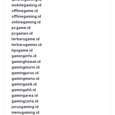
mobilegaming.id
offlinegame.id
offlinegaming.id
onlinegaming.id
pcgame.id
pcgames.id
terbarugame.id
terbarugames.id
tipsgame.id
gaminginfo.id
gaminghemat.id
gamingmurni.id
gamingjurus.id
gamingmenu.id
gamingasik.id
gamingahli.id
gamingarea.id
gamingzona.id
jurusgaming.id
menugaming.id