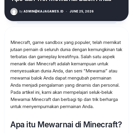
by
ADMIN@KAJAGAMES.ID
·
JUNE 25, 2026
Minecraft, game sandbox yang populer, telah memikat
jutaan pemain di seluruh dunia dengan kemungkinan tak
terbatas dan gameplay kreatifnya. Salah satu aspek
menarik dari Minecraft adalah kemampuan untuk
menyesuaikan dunia Anda, dan seni “Mewarnai” atau
mewarnai balok Anda dapat mengubah permainan
Anda menjadi pengalaman yang dinamis dan personal.
Pada artikel ini, kami akan mempelajari seluk-beluk
Mewarnai Minecraft dan berbagi tip dan trik berharga
untuk menyempurnakan permainan Anda.
Apa itu Mewarnai di Minecraft?