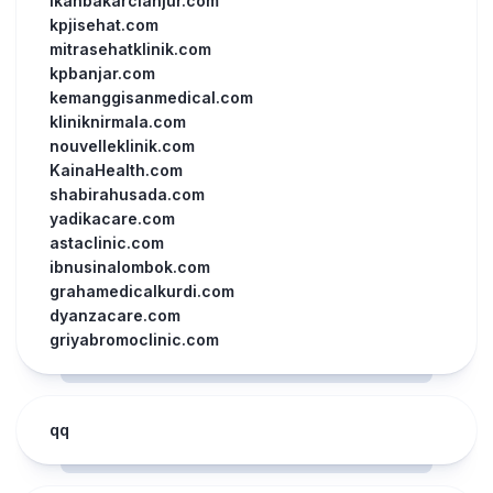
ikanbakarcianjur.com
kpjisehat.com
mitrasehatklinik.com
kpbanjar.com
kemanggisanmedical.com
kliniknirmala.com
nouvelleklinik.com
KainaHealth.com
shabirahusada.com
yadikacare.com
astaclinic.com
ibnusinalombok.com
grahamedicalkurdi.com
dyanzacare.com
griyabromoclinic.com
qq