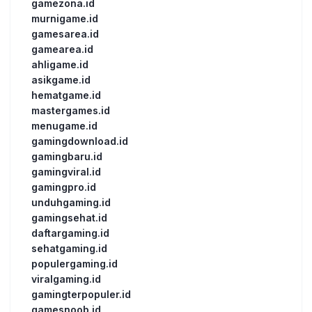
gamezona.id
murnigame.id
gamesarea.id
gamearea.id
ahligame.id
asikgame.id
hematgame.id
mastergames.id
menugame.id
gamingdownload.id
gamingbaru.id
gamingviral.id
gamingpro.id
unduhgaming.id
gamingsehat.id
daftargaming.id
sehatgaming.id
populergaming.id
viralgaming.id
gamingterpopuler.id
gamesnoob.id