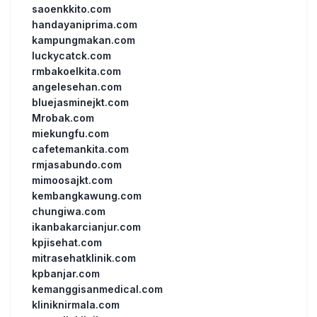
saoenkkito.com
handayaniprima.com
kampungmakan.com
luckycatck.com
rmbakoelkita.com
angelesehan.com
bluejasminejkt.com
Mrobak.com
miekungfu.com
cafetemankita.com
rmjasabundo.com
mimoosajkt.com
kembangkawung.com
chungiwa.com
ikanbakarcianjur.com
kpjisehat.com
mitrasehatklinik.com
kpbanjar.com
kemanggisanmedical.com
kliniknirmala.com