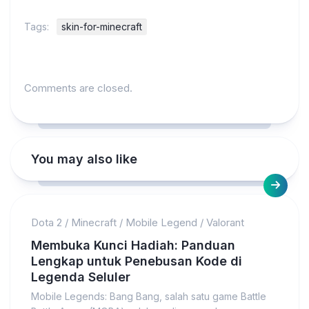
Tags:
skin-for-minecraft
Comments are closed.
You may also like
Dota 2
/
Minecraft
/
Mobile Legend
/
Valorant
Membuka Kunci Hadiah: Panduan
Lengkap untuk Penebusan Kode di
Legenda Seluler
Mobile Legends: Bang Bang, salah satu game Battle