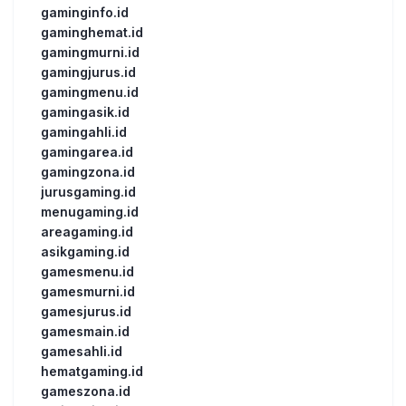
gaminginfo.id
gaminghemat.id
gamingmurni.id
gamingjurus.id
gamingmenu.id
gamingasik.id
gamingahli.id
gamingarea.id
gamingzona.id
jurusgaming.id
menugaming.id
areagaming.id
asikgaming.id
gamesmenu.id
gamesmurni.id
gamesjurus.id
gamesmain.id
gamesahli.id
hematgaming.id
gameszona.id