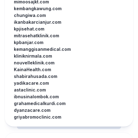
mimoosajkt.com
kembangkawung.com
chungiwa.com
ikanbakarcianjur.com
kpjisehat.com
mitrasehatklinik.com
kpbanjar.com
kemanggisanmedical.com
kliniknirmala.com
nouvelleklinik.com
KainaHealth.com
shabirahusada.com
yadikacare.com
astaclinic.com
ibnusinalombok.com
grahamedicalkurdi.com
dyanzacare.com
griyabromoclinic.com