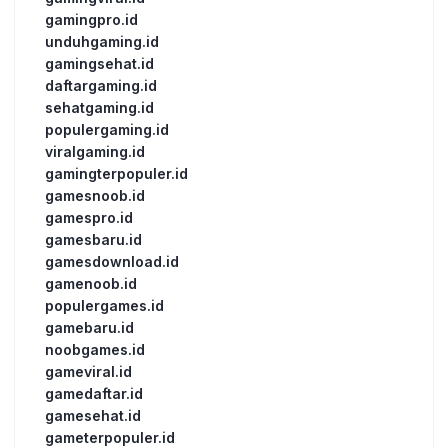
gamingpro.id
unduhgaming.id
gamingsehat.id
daftargaming.id
sehatgaming.id
populergaming.id
viralgaming.id
gamingterpopuler.id
gamesnoob.id
gamespro.id
gamesbaru.id
gamesdownload.id
gamenoob.id
populergames.id
gamebaru.id
noobgames.id
gameviral.id
gamedaftar.id
gamesehat.id
gameterpopuler.id