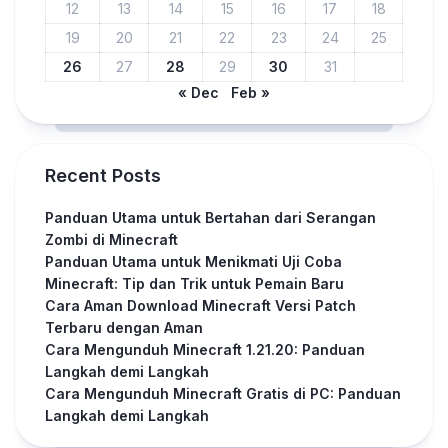
12
13
14
15
16
17
18
19
20
21
22
23
24
25
26
27
28
29
30
31
« Dec
Feb »
Recent Posts
Panduan Utama untuk Bertahan dari Serangan
Zombi di Minecraft
Panduan Utama untuk Menikmati Uji Coba
Minecraft: Tip dan Trik untuk Pemain Baru
Cara Aman Download Minecraft Versi Patch
Terbaru dengan Aman
Cara Mengunduh Minecraft 1.21.20: Panduan
Langkah demi Langkah
Cara Mengunduh Minecraft Gratis di PC: Panduan
Langkah demi Langkah