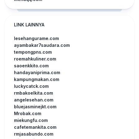
LINK LAINNYA
lesehangurame.com
ayambakar7saudara.com
tempongpns.com
roemahkuliner.com
saoenkkito.com
handayaniprima.com
kampungmakan.com
luckycatck.com
rmbakoelkita.com
angelesehan.com
bluejasminejkt.com
Mrobak.com
miekungfu.com
cafetemankita.com
rmjasabundo.com