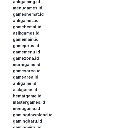
ahligaming.id
menugames.id
gameshemat.id
ahligames.id
gamehemat.id
asikgames.id
gamemain.id
gamejurus.id
gamemenu.id
gamezona.id
murnigame.id
gamesarea.id
gamearea.id
ahligame.id
asikgame.id
hematgame.id
mastergames.id
menugame.id
gamingdownload.id
gamingbaru.id
gamingviral.id