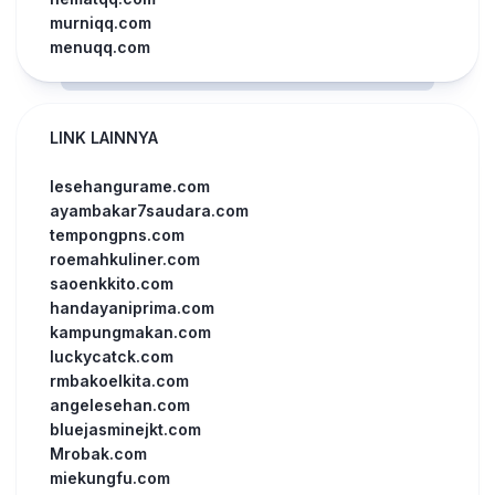
murniqq.com
menuqq.com
LINK LAINNYA
lesehangurame.com
ayambakar7saudara.com
tempongpns.com
roemahkuliner.com
saoenkkito.com
handayaniprima.com
kampungmakan.com
luckycatck.com
rmbakoelkita.com
angelesehan.com
bluejasminejkt.com
Mrobak.com
miekungfu.com