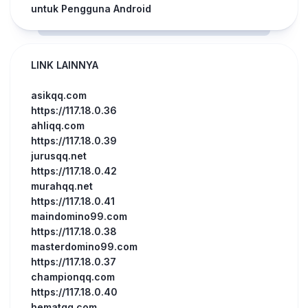
untuk Pengguna Android
LINK LAINNYA
asikqq.com
https://117.18.0.36
ahliqq.com
https://117.18.0.39
jurusqq.net
https://117.18.0.42
murahqq.net
https://117.18.0.41
maindomino99.com
https://117.18.0.38
masterdomino99.com
https://117.18.0.37
championqq.com
https://117.18.0.40
hematqq.com