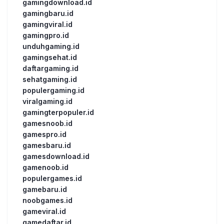
gamingdownload.id
gamingbaru.id
gamingviral.id
gamingpro.id
unduhgaming.id
gamingsehat.id
daftargaming.id
sehatgaming.id
populergaming.id
viralgaming.id
gamingterpopuler.id
gamesnoob.id
gamespro.id
gamesbaru.id
gamesdownload.id
gamenoob.id
populergames.id
gamebaru.id
noobgames.id
gameviral.id
gamedaftar.id