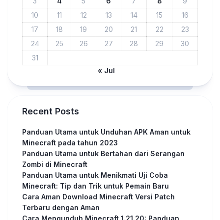
3
4
5
6
7
8
9
10
11
12
13
14
15
16
17
18
19
20
21
22
23
24
25
26
27
28
29
30
31
« Jul
Recent Posts
Panduan Utama untuk Unduhan APK Aman untuk
Minecraft pada tahun 2023
Panduan Utama untuk Bertahan dari Serangan
Zombi di Minecraft
Panduan Utama untuk Menikmati Uji Coba
Minecraft: Tip dan Trik untuk Pemain Baru
Cara Aman Download Minecraft Versi Patch
Terbaru dengan Aman
Cara Mengunduh Minecraft 1.21.20: Panduan