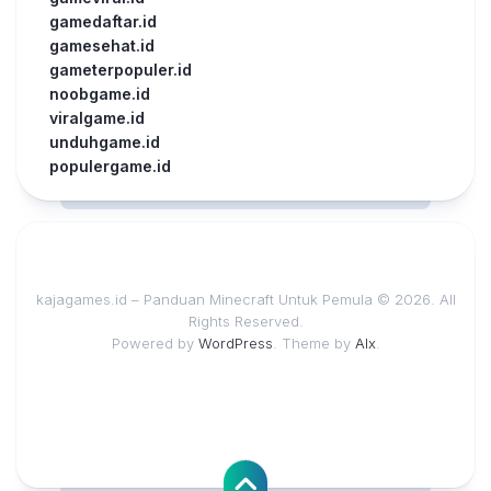
gamedaftar.id
gamesehat.id
gameterpopuler.id
noobgame.id
viralgame.id
unduhgame.id
populergame.id
kajagames.id – Panduan Minecraft Untuk Pemula © 2026. All
Rights Reserved.
Powered by
WordPress
. Theme by
Alx
.