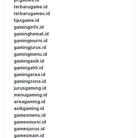
terbarugame.id
terbarugames.id
tipsgame.id
gaminginfo.id
gaminghemat.id
gamingmurni.id
gamingjurus.id
gamingmenu.id
gamingasik.id
gamingahli.id
gamingarea.id
gamingzona.id
jurusgaming.id
menugaming.id
areagaming.id
asikgaming.id
gamesmenu.id
gamesmurni.id
gamesjurus.id
gamesmain.id