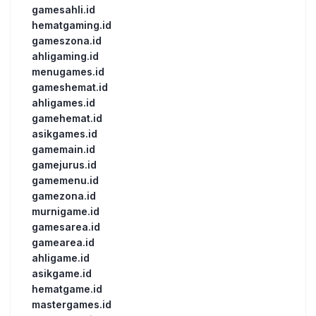
gamesahli.id
hematgaming.id
gameszona.id
ahligaming.id
menugames.id
gameshemat.id
ahligames.id
gamehemat.id
asikgames.id
gamemain.id
gamejurus.id
gamemenu.id
gamezona.id
murnigame.id
gamesarea.id
gamearea.id
ahligame.id
asikgame.id
hematgame.id
mastergames.id