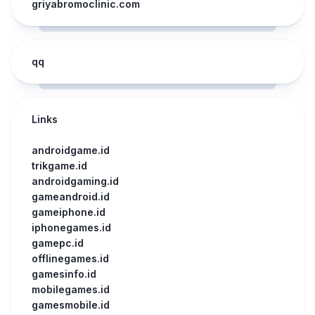
griyabromoclinic.com
qq
Links
androidgame.id
trikgame.id
androidgaming.id
gameandroid.id
gameiphone.id
iphonegames.id
gamepc.id
offlinegames.id
gamesinfo.id
mobilegames.id
gamesmobile.id