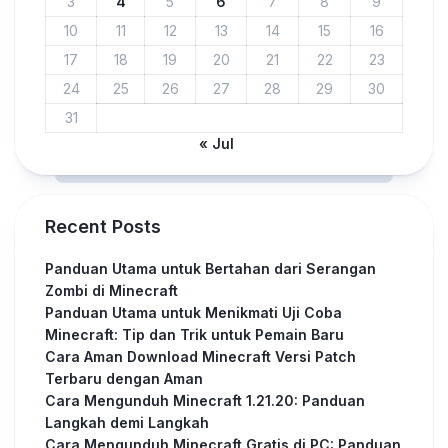
3
4
5
6
7
8
9
10
11
12
13
14
15
16
17
18
19
20
21
22
23
24
25
26
27
28
29
30
31
« Jul
Recent Posts
Panduan Utama untuk Bertahan dari Serangan
Zombi di Minecraft
Panduan Utama untuk Menikmati Uji Coba
Minecraft: Tip dan Trik untuk Pemain Baru
Cara Aman Download Minecraft Versi Patch
Terbaru dengan Aman
Cara Mengunduh Minecraft 1.21.20: Panduan
Langkah demi Langkah
Cara Mengunduh Minecraft Gratis di PC: Panduan