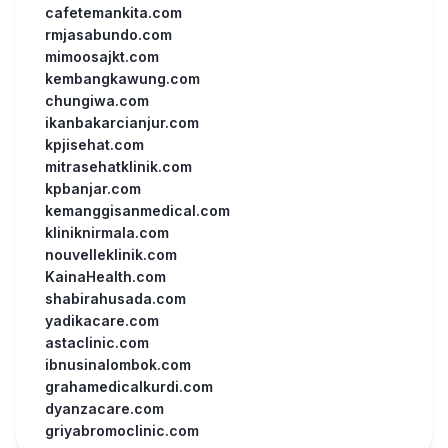
cafetemankita.com
rmjasabundo.com
mimoosajkt.com
kembangkawung.com
chungiwa.com
ikanbakarcianjur.com
kpjisehat.com
mitrasehatklinik.com
kpbanjar.com
kemanggisanmedical.com
kliniknirmala.com
nouvelleklinik.com
KainaHealth.com
shabirahusada.com
yadikacare.com
astaclinic.com
ibnusinalombok.com
grahamedicalkurdi.com
dyanzacare.com
griyabromoclinic.com