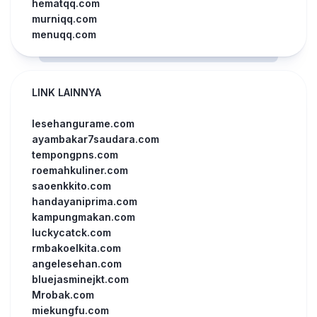
hematqq.com
murniqq.com
menuqq.com
LINK LAINNYA
lesehangurame.com
ayambakar7saudara.com
tempongpns.com
roemahkuliner.com
saoenkkito.com
handayaniprima.com
kampungmakan.com
luckycatck.com
rmbakoelkita.com
angelesehan.com
bluejasminejkt.com
Mrobak.com
miekungfu.com