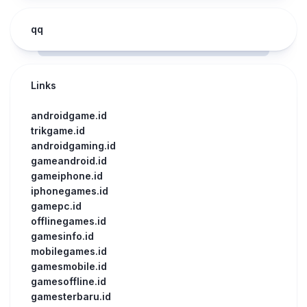
qq
Links
androidgame.id
trikgame.id
androidgaming.id
gameandroid.id
gameiphone.id
iphonegames.id
gamepc.id
offlinegames.id
gamesinfo.id
mobilegames.id
gamesmobile.id
gamesoffline.id
gamesterbaru.id