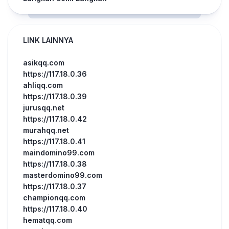
LINK LAINNYA
asikqq.com
https://117.18.0.36
ahliqq.com
https://117.18.0.39
jurusqq.net
https://117.18.0.42
murahqq.net
https://117.18.0.41
maindomino99.com
https://117.18.0.38
masterdomino99.com
https://117.18.0.37
championqq.com
https://117.18.0.40
hematqq.com