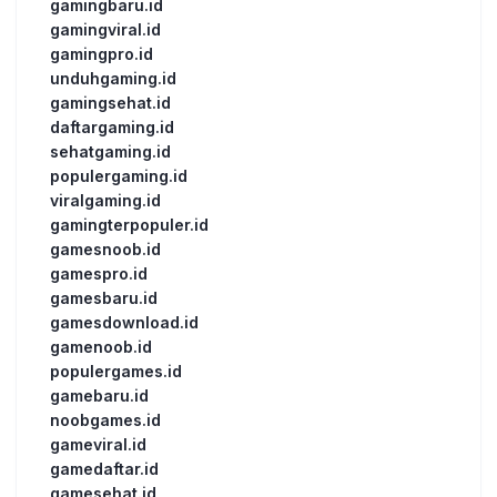
gamingbaru.id
gamingviral.id
gamingpro.id
unduhgaming.id
gamingsehat.id
daftargaming.id
sehatgaming.id
populergaming.id
viralgaming.id
gamingterpopuler.id
gamesnoob.id
gamespro.id
gamesbaru.id
gamesdownload.id
gamenoob.id
populergames.id
gamebaru.id
noobgames.id
gameviral.id
gamedaftar.id
gamesehat.id