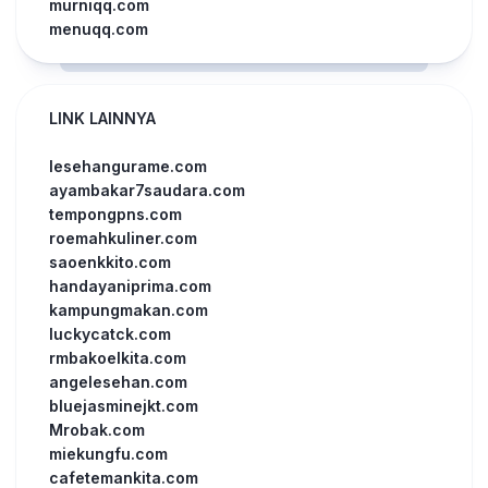
murniqq.com
menuqq.com
LINK LAINNYA
lesehangurame.com
ayambakar7saudara.com
tempongpns.com
roemahkuliner.com
saoenkkito.com
handayaniprima.com
kampungmakan.com
luckycatck.com
rmbakoelkita.com
angelesehan.com
bluejasminejkt.com
Mrobak.com
miekungfu.com
cafetemankita.com