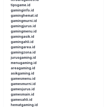
tipsgame.id
gaminginfo.id
gaminghemat.id
gamingmurni.id
gamingjurus.id
gamingmenu.id
gamingasik.id
gamingahli.id
gamingarea.id
gamingzona.id
jurusgaming.id
menugaming.id
areagaming.id
asikgaming.id
gamesmenu.id
gamesmurni.id
gamesjurus.id
gamesmain.id
gamesahli.id
hematgaming.id