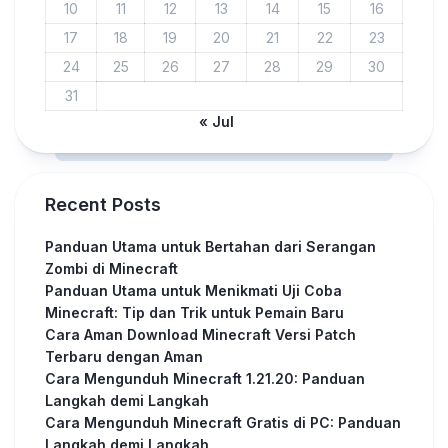
10
11
12
13
14
15
16
17
18
19
20
21
22
23
24
25
26
27
28
29
30
31
« Jul
Recent Posts
Panduan Utama untuk Bertahan dari Serangan
Zombi di Minecraft
Panduan Utama untuk Menikmati Uji Coba
Minecraft: Tip dan Trik untuk Pemain Baru
Cara Aman Download Minecraft Versi Patch
Terbaru dengan Aman
Cara Mengunduh Minecraft 1.21.20: Panduan
Langkah demi Langkah
Cara Mengunduh Minecraft Gratis di PC: Panduan
Langkah demi Langkah