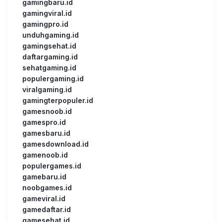
gamingbaru.id
gamingviral.id
gamingpro.id
unduhgaming.id
gamingsehat.id
daftargaming.id
sehatgaming.id
populergaming.id
viralgaming.id
gamingterpopuler.id
gamesnoob.id
gamespro.id
gamesbaru.id
gamesdownload.id
gamenoob.id
populergames.id
gamebaru.id
noobgames.id
gameviral.id
gamedaftar.id
gamesehat.id