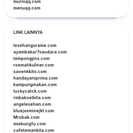
murniqq.com
menuqq.com
LINK LAINNYA
lesehangurame.com
ayambakar7saudara.com
tempongpns.com
roemahkuliner.com
saoenkkito.com
handayaniprima.com
kampungmakan.com
luckycatck.com
rmbakoelkita.com
angelesehan.com
bluejasminejkt.com
Mrobak.com
miekungfu.com
cafetemankita.com