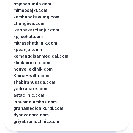
rmjasabundo.com
mimoosajkt.com
kembangkawung.com
chungiwa.com
ikanbakarcianjur.com
kpjisehat.com
mitrasehatklinik.com
kpbanjar.com
kemanggisanmedical.com
kliniknirmala.com
nouvelleklinik.com
KainaHealth.com
shabirahusada.com
yadikacare.com
astaclinic.com
ibnusinalombok.com
grahamedicalkurdi.com
dyanzacare.com
griyabromoclinic.com