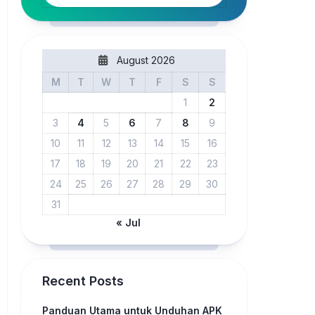
August 2026
M
T
W
T
F
S
S
1
2
3
4
5
6
7
8
9
10
11
12
13
14
15
16
17
18
19
20
21
22
23
24
25
26
27
28
29
30
31
« Jul
Recent Posts
Panduan Utama untuk Unduhan APK