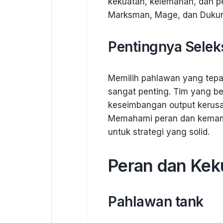
kekuatan, kelemahan, dan pe
Marksman, Mage, dan Duku
Pentingnya Selek
Memilih pahlawan yang tepa
sangat penting. Tim yang 
keseimbangan output kerusa
Memahami peran dan kemamp
untuk strategi yang solid.
Peran dan Kek
Pahlawan tank