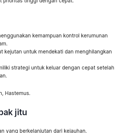
prioritas tinggi dengan cepat.
enggunakan kemampuan kontrol kerumunan
am.
 kejutan untuk mendekati dan menghilangkan
liki strategi untuk keluar dengan cepat setelah
an.
n, Hastemus.
ak jitu
 yang berkelanjutan dari kejauhan.