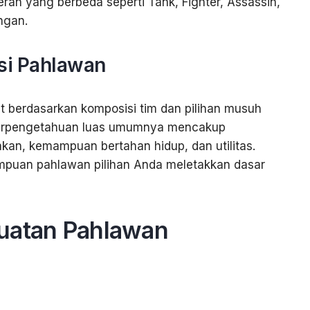
ran yang berbeda seperti Tank, Fighter, Assassin,
ngan.
si Pahlawan
t berdasarkan komposisi tim dan pilihan musuh
berpengetahuan luas umumnya mencakup
kan, kemampuan bertahan hidup, dan utilitas.
uan pahlawan pilihan Anda meletakkan dasar
uatan Pahlawan