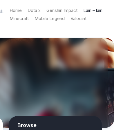
Home
Dota 2
Genshin Impact
Lain – lain
uk
Minecraft
Mobile Legend
Valorant
Browse