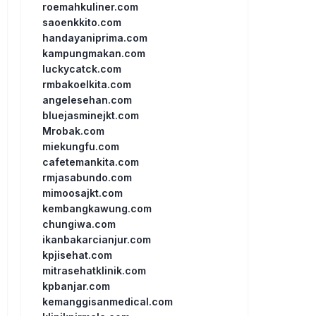
roemahkuliner.com
saoenkkito.com
handayaniprima.com
kampungmakan.com
luckycatck.com
rmbakoelkita.com
angelesehan.com
bluejasminejkt.com
Mrobak.com
miekungfu.com
cafetemankita.com
rmjasabundo.com
mimoosajkt.com
kembangkawung.com
chungiwa.com
ikanbakarcianjur.com
kpjisehat.com
mitrasehatklinik.com
kpbanjar.com
kemanggisanmedical.com