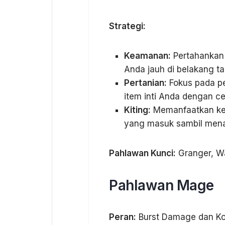
Strategi:
Keamanan:
Pertahankan 
Anda jauh di belakang ta
Pertanian:
Fokus pada p
item inti Anda dengan ce
Kiting:
Memanfaatkan ke
yang masuk sambil mena
Pahlawan Kunci:
Granger, W
Pahlawan Mage
Peran:
Burst Damage dan Ko