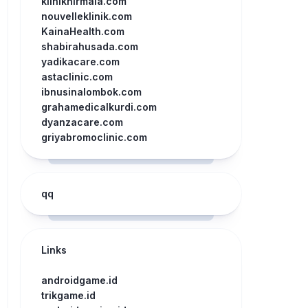
kliniknirmala.com
nouvelleklinik.com
KainaHealth.com
shabirahusada.com
yadikacare.com
astaclinic.com
ibnusinalombok.com
grahamedicalkurdi.com
dyanzacare.com
griyabromoclinic.com
qq
Links
androidgame.id
trikgame.id