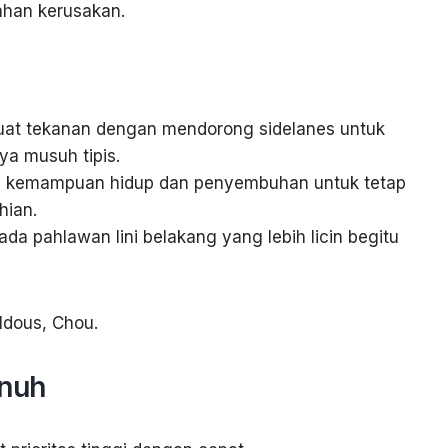
han kerusakan.
at tekanan dengan mendorong sidelanes untuk
a musuh tipis.
 kemampuan hidup dan penyembuhan untuk tetap
hian.
da pahlawan lini belakang yang lebih licin begitu
dous, Chou.
nuh