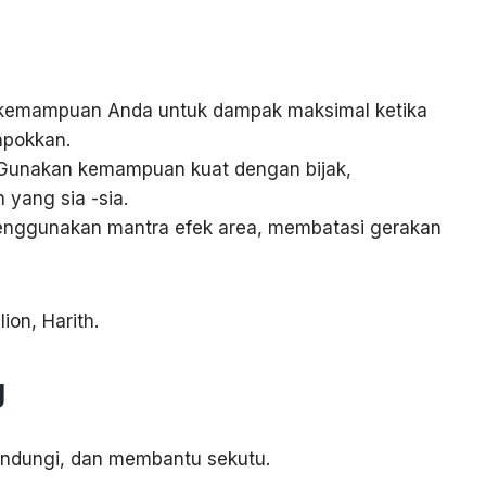
emampuan Anda untuk dampak maksimal ketika
mpokkan.
unakan kemampuan kuat dengan bijak,
 yang sia -sia.
enggunakan mantra efek area, membatasi gerakan
ion, Harith.
g
dungi, dan membantu sekutu.