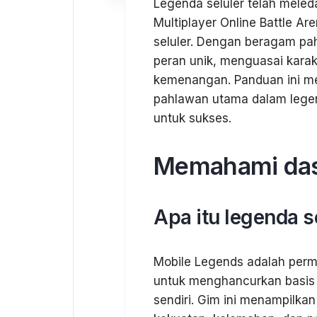
Legenda seluler telah meled
Multiplayer Online Battle A
seluler. Dengan beragam p
peran unik, menguasai karak
kemenangan. Panduan ini me
pahlawan utama dalam legen
untuk sukses.
Memahami das
Apa itu legenda s
Mobile Legends adalah perma
untuk menghancurkan basis 
sendiri. Gim ini menampilk