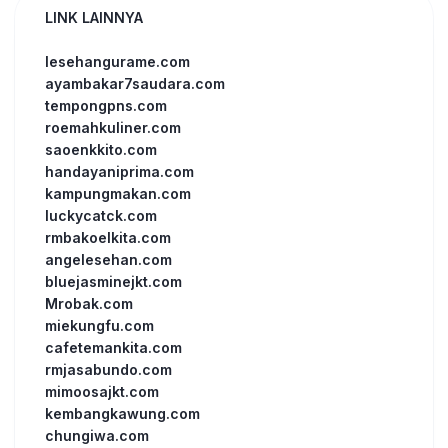
LINK LAINNYA
lesehangurame.com
ayambakar7saudara.com
tempongpns.com
roemahkuliner.com
saoenkkito.com
handayaniprima.com
kampungmakan.com
luckycatck.com
rmbakoelkita.com
angelesehan.com
bluejasminejkt.com
Mrobak.com
miekungfu.com
cafetemankita.com
rmjasabundo.com
mimoosajkt.com
kembangkawung.com
chungiwa.com