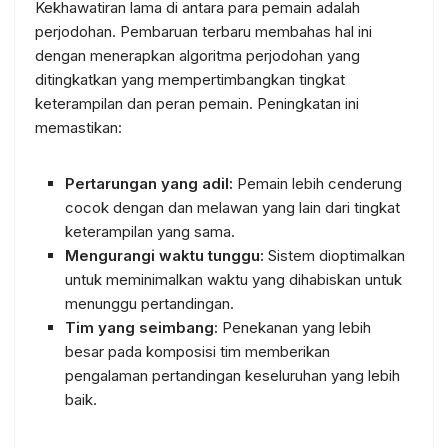
Kekhawatiran lama di antara para pemain adalah
perjodohan. Pembaruan terbaru membahas hal ini
dengan menerapkan algoritma perjodohan yang
ditingkatkan yang mempertimbangkan tingkat
keterampilan dan peran pemain. Peningkatan ini
memastikan:
Pertarungan yang adil:
Pemain lebih cenderung
cocok dengan dan melawan yang lain dari tingkat
keterampilan yang sama.
Mengurangi waktu tunggu:
Sistem dioptimalkan
untuk meminimalkan waktu yang dihabiskan untuk
menunggu pertandingan.
Tim yang seimbang:
Penekanan yang lebih
besar pada komposisi tim memberikan
pengalaman pertandingan keseluruhan yang lebih
baik.