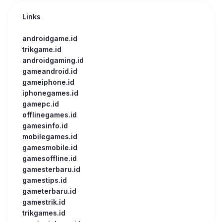
Links
androidgame.id
trikgame.id
androidgaming.id
gameandroid.id
gameiphone.id
iphonegames.id
gamepc.id
offlinegames.id
gamesinfo.id
mobilegames.id
gamesmobile.id
gamesoffline.id
gamesterbaru.id
gamestips.id
gameterbaru.id
gamestrik.id
trikgames.id