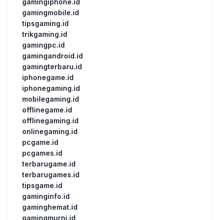
gamingiphone.id
gamingmobile.id
tipsgaming.id
trikgaming.id
gamingpc.id
gamingandroid.id
gamingterbaru.id
iphonegame.id
iphonegaming.id
mobilegaming.id
offlinegame.id
offlinegaming.id
onlinegaming.id
pcgame.id
pcgames.id
terbarugame.id
terbarugames.id
tipsgame.id
gaminginfo.id
gaminghemat.id
gamingmurni.id