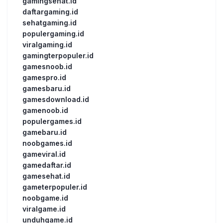
gamingsehat.id
daftargaming.id
sehatgaming.id
populergaming.id
viralgaming.id
gamingterpopuler.id
gamesnoob.id
gamespro.id
gamesbaru.id
gamesdownload.id
gamenoob.id
populergames.id
gamebaru.id
noobgames.id
gameviral.id
gamedaftar.id
gamesehat.id
gameterpopuler.id
noobgame.id
viralgame.id
unduhgame.id