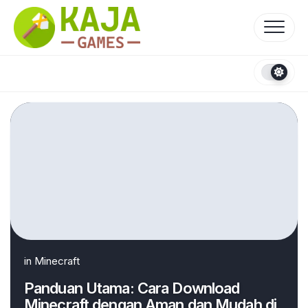
Skip
to
content
in
Minecraft
Panduan Utama: Cara Download
Minecraft dengan Aman dan Mudah di