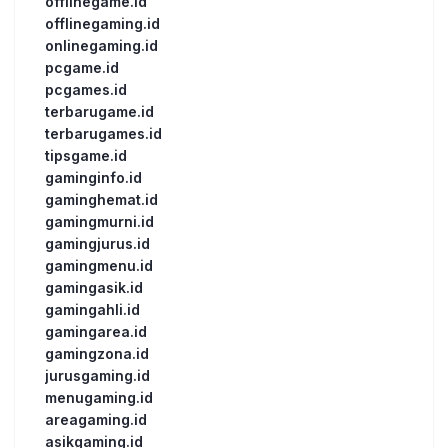
offlinegame.id
offlinegaming.id
onlinegaming.id
pcgame.id
pcgames.id
terbarugame.id
terbarugames.id
tipsgame.id
gaminginfo.id
gaminghemat.id
gamingmurni.id
gamingjurus.id
gamingmenu.id
gamingasik.id
gamingahli.id
gamingarea.id
gamingzona.id
jurusgaming.id
menugaming.id
areagaming.id
asikgaming.id