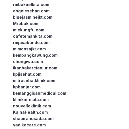
rmbakoelkita.com
angelesehan.com
bluejasminejkt.com
Mrobak.com
miekungfu.com
cafetemankita.com
rmjasabundo.com
mimoosajkt.com
kembangkawung.com
chungiwa.com
ikanbakarcianjur.com
kpjisehat.com
mitrasehatklinik.com
kpbanjar.com
kemanggisanmedical.com
kliniknirmala.com
nouvelleklinik.com
KainaHealth.com
shabirahusada.com
yadikacare.com