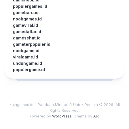
populergames.id
gamebaru.id
noobgames.id
gameviral.id
gamedaftar.id
gamesehat.id
gameterpopuler.id
noobgame.id
viralgame.id
unduhgame.id
populergame.id
kajagames.id – Panduan Minecraft Untuk Pemula © 2026. All
Rights Reserved.
Powered by
WordPress
. Theme by
Alx
.