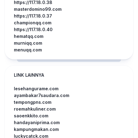
https://117.18.0.38
masterdomino99.com
https://117.18.0.37
championqq.com
https://117.18.0.40
hematqq.com
murniqq.com
menuqq.com
LINK LAINNYA
lesehangurame.com
ayambakar7saudara.com
tempongpns.com
roemahkuliner.com
saoenkkito.com
handayaniprima.com
kampungmakan.com
luckycatck.com