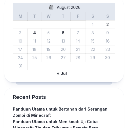
August 2026
M
T
W
T
F
S
S
1
2
3
4
5
6
7
8
9
10
11
12
13
14
15
16
17
18
19
20
21
22
23
24
25
26
27
28
29
30
31
« Jul
Recent Posts
Panduan Utama untuk Bertahan dari Serangan
Zombi di Minecraft
Panduan Utama untuk Menikmati Uji Coba
Minecraft: Tip dan Trik untuk Pemain Baru