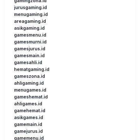
gamingzona.id
jurusgaming.id
menugaming.id
areagaming.id
asikgaming.id
gamesmenu.id
gamesmurni.id
gamesjurus.id
gamesmain.id
gamesahli.id
hematgaming.id
gameszona.id
ahligaming.id
menugames.id
gameshemat.id
ahligames.id
gamehemat.id
asikgames.id
gamemain.id
gamejurus.id
gamemenu.id