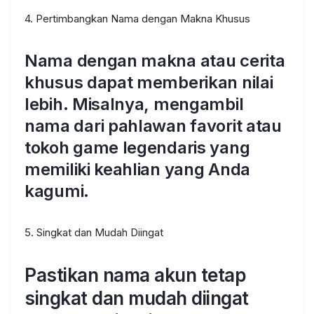
4. Pertimbangkan Nama dengan Makna Khusus
Nama dengan makna atau cerita
khusus dapat memberikan nilai
lebih. Misalnya, mengambil
nama dari pahlawan favorit atau
tokoh game legendaris yang
memiliki keahlian yang Anda
kagumi.
5. Singkat dan Mudah Diingat
Pastikan nama akun tetap
singkat dan mudah diingat