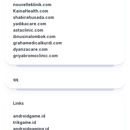
nouvelleklinik.com
KainaHealth.com
shabirahusada.com
yadikacare.com
astaclinic.com
ibnusinalombok.com
grahamedicalkurdi.com
dyanzacare.com
griyabromoclinic.com
qq
Links
androidgame.id
trikgame.id
androidgaming.id