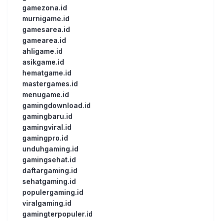
gamezona.id
murnigame.id
gamesarea.id
gamearea.id
ahligame.id
asikgame.id
hematgame.id
mastergames.id
menugame.id
gamingdownload.id
gamingbaru.id
gamingviral.id
gamingpro.id
unduhgaming.id
gamingsehat.id
daftargaming.id
sehatgaming.id
populergaming.id
viralgaming.id
gamingterpopuler.id