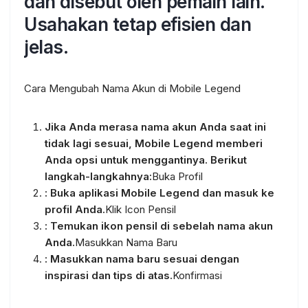
dan disebut oleh pemain lain.
Usahakan tetap efisien dan
jelas.
Cara Mengubah Nama Akun di Mobile Legend
Jika Anda merasa nama akun Anda saat ini
tidak lagi sesuai, Mobile Legend memberi
Anda opsi untuk menggantinya. Berikut
langkah-langkahnya:
Buka Profil
: Buka aplikasi Mobile Legend dan masuk ke
profil Anda.
Klik Icon Pensil
: Temukan ikon pensil di sebelah nama akun
Anda.
Masukkan Nama Baru
: Masukkan nama baru sesuai dengan
inspirasi dan tips di atas.
Konfirmasi