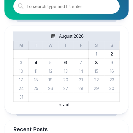
August 2026
M
T
W
T
F
S
S
1
2
3
4
5
6
7
8
9
10
11
12
13
14
15
16
17
18
19
20
21
22
23
24
25
26
27
28
29
30
31
« Jul
Recent Posts