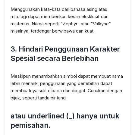
Menggunakan kata-kata dari bahasa asing atau
mitologi dapat memberikan kesan eksklusif dan
misterius. Nama seperti “Zephyr” atau “Valkyrie”
misalnya, terdengar berwibawa dan kuat.
3. Hindari Penggunaan Karakter
Spesial secara Berlebihan
Meskipun menambahkan simbol dapat membuat nama
lebih menarik, penggunaan yang berlebihan dapat
membuatnya sulit dibaca dan diingat. Gunakan dengan
bijak, seperti tanda bintang
atau underlined (_) hanya untuk
pemisahan.