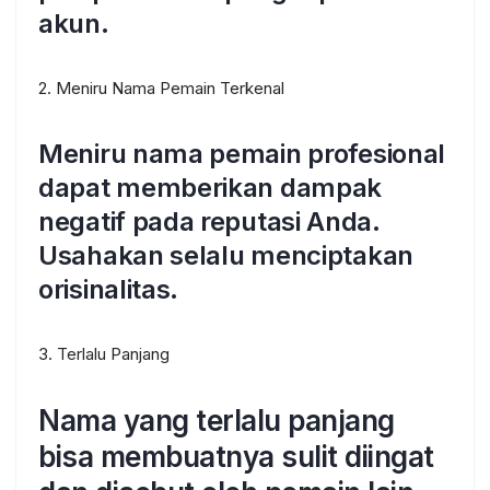
akun.
2. Meniru Nama Pemain Terkenal
Meniru nama pemain profesional
dapat memberikan dampak
negatif pada reputasi Anda.
Usahakan selalu menciptakan
orisinalitas.
3. Terlalu Panjang
Nama yang terlalu panjang
bisa membuatnya sulit diingat