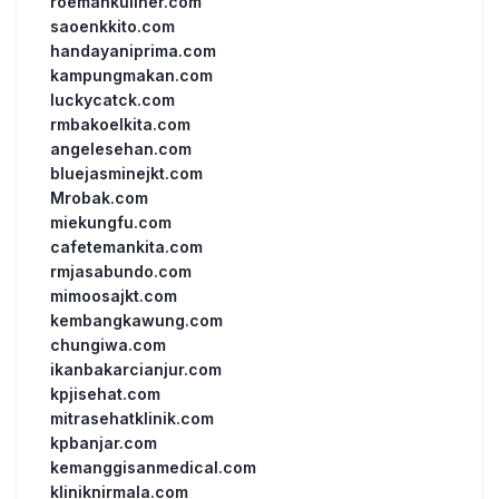
roemahkuliner.com
saoenkkito.com
handayaniprima.com
kampungmakan.com
luckycatck.com
rmbakoelkita.com
angelesehan.com
bluejasminejkt.com
Mrobak.com
miekungfu.com
cafetemankita.com
rmjasabundo.com
mimoosajkt.com
kembangkawung.com
chungiwa.com
ikanbakarcianjur.com
kpjisehat.com
mitrasehatklinik.com
kpbanjar.com
kemanggisanmedical.com
kliniknirmala.com