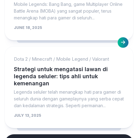
Mobile Legends: Bang Bang, game Multiplayer Online
Battle Arena (MOBA) yang sangat populer, terus
menangkap hati para gamer di seluruh...
JUNE 18, 2025
Dota 2
/
Minecraft
/
Mobile Legend
/
Valorant
Strategi untuk mengatasi lawan di
legenda seluler: tips ahli untuk
kemenangan
Legenda seluler telah menangkap hati para gamer di
seluruh dunia dengan gameplaynya yang serba cepat
dan kedalaman strategis. Seperti permainan...
JULY 13, 2025