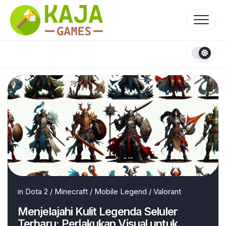
Skip
to
content
in
Dota 2
/
Minecraft
/
Mobile Legend
/
Valorant
Menjelajahi Kulit Legenda Seluler
Terbaru: Perlakukan Visual untuk