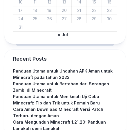
10
11
12
13
14
15
16
17
18
19
20
21
22
23
24
25
26
27
28
29
30
31
« Jul
Recent Posts
Panduan Utama untuk Unduhan APK Aman untuk
Minecraft pada tahun 2023
Panduan Utama untuk Bertahan dari Serangan
Zombi di Minecraft
Panduan Utama untuk Menikmati Uji Coba
Minecraft: Tip dan Trik untuk Pemain Baru
Cara Aman Download Minecraft Versi Patch
Terbaru dengan Aman
Cara Mengunduh Minecraft 1.21.20: Panduan
Langkah demi Langkah