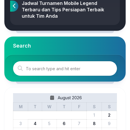
Jadwal Turnamen Mobile Legend
Terbaru dan Tips Persiapan Terbaik
untuk Tim Anda
Search
August 2026
M
T
W
T
F
S
S
1
2
3
4
5
6
7
8
9