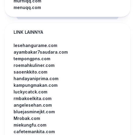
murniqq.com
menuqq.com
LINK LAINNYA
lesehangurame.com
ayambakar7saudara.com
tempongpns.com
roemahkuliner.com
saoenkkito.com
handayaniprima.com
kampungmakan.com
luckycatck.com
rmbakoelkita.com
angelesehan.com
bluejasminejkt.com
Mrobak.com
miekungfu.com
cafetemankita.com