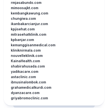
rmjasabundo.com
mimoosajkt.com
kembangkawung.com
chungiwa.com
ikanbakarcianjur.com
kpjisehat.com
mitrasehatklinik.com
kpbanjar.com
kemanggisanmedical.com
kliniknirmala.com
nouvelleklinik.com
KainaHealth.com
shabirahusada.com
yadikacare.com
astaclinic.com
ibnusinalombok.com
grahamedicalkurdi.com
dyanzacare.com
griyabromoclinic.com