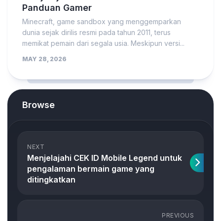
Panduan Gamer
Minecraft, game sandbox yang menggemparkan
dunia sejak dirilis resmi pada tahun 2011, terus
memikat pemain dari segala usia. Meskipun versi...
MAY 28, 2026
Browse
NEXT
Menjelajahi CEK ID Mobile Legend untuk
pengalaman bermain game yang
ditingkatkan
PREVIOUS