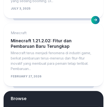
yang sedang booming. Di...
JULY 3, 2025
Minecraft
Minecraft 1.21.2.02: Fitur dan
Pembaruan Baru Terungkap
Minecraft terus menjadi fenomena di industri game,
berkat pembaruan terus-menerus dan fitur-fitur
inovatif yang membuat para pemain tetap terlibat.
Pembaruan...
FEBRUARY 27, 2026
Browse