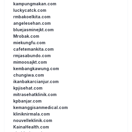
kampungmakan.com
luckycatck.com
rmbakoelkita.com
angelesehan.com
bluejasminejkt.com
Mrobak.com
miekungfu.com
cafetemankita.com
rmjasabundo.com
mimoosajkt.com
kembangkawung.com
chungiwa.com
ikanbakarcianjur.com
kpjisehat.com
mitrasehatklinik.com
kpbanjar.com
kemanggisanmedical.com
kliniknirmala.com
nouvelleklinik.com
KainaHealth.com