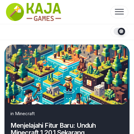
Skip
to
content
in
Minecraft
Menjelajahi Fitur Baru: Unduh
Minecraft 1.20.1 Sekarang