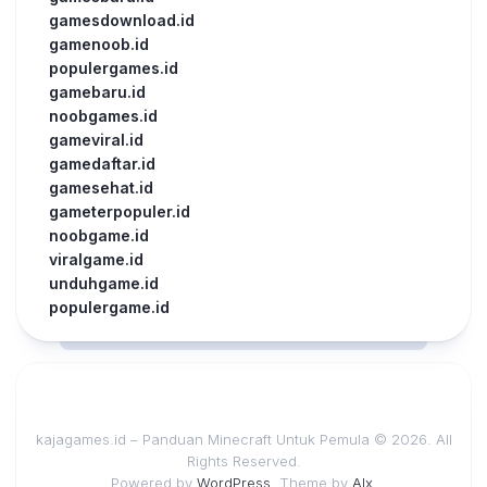
gamesdownload.id
gamenoob.id
populergames.id
gamebaru.id
noobgames.id
gameviral.id
gamedaftar.id
gamesehat.id
gameterpopuler.id
noobgame.id
viralgame.id
unduhgame.id
populergame.id
kajagames.id – Panduan Minecraft Untuk Pemula © 2026. All
Rights Reserved.
Powered by
WordPress
. Theme by
Alx
.