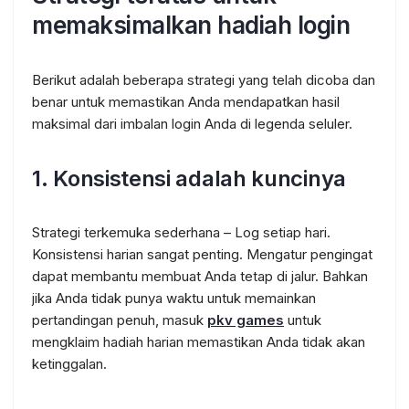
memaksimalkan hadiah login
Berikut adalah beberapa strategi yang telah dicoba dan
benar untuk memastikan Anda mendapatkan hasil
maksimal dari imbalan login Anda di legenda seluler.
1. Konsistensi adalah kuncinya
Strategi terkemuka sederhana – Log setiap hari.
Konsistensi harian sangat penting. Mengatur pengingat
dapat membantu membuat Anda tetap di jalur. Bahkan
jika Anda tidak punya waktu untuk memainkan
pertandingan penuh, masuk
pkv games
untuk
mengklaim hadiah harian memastikan Anda tidak akan
ketinggalan.