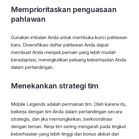
Memprioritaskan penguasaan
pahlawan
Gunakan imbalan Anda untuk membuka kunci pahlawan
baru. Diversifikasi daftar pahlawan Anda dapat
membuat Anda menjadi pemain yang lebih mudah
beradaptasi, meningkatkan peluang keberhasilan Anda
dalam pertandingan.
Menekankan strategi tim
Mobile Legends adalah permainan tim. Oleh karena itu,
bekerja dengan tim Anda dalam pertandingan secara
strategis, dan jika memungkinkan, berkoordinasi
dengan teman. Kerja tim sering mengarah pada tingkat
keberhasilan yang lebih tinggi dan bonus akibat dari