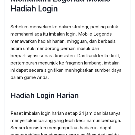
Hadiah Login
Sebelum menyelam ke dalam strategi, penting untuk
memahami apa itu imbalan login. Mobile Legends
menawarkan hadiah harian, mingguan, dan berbasis
acara untuk mendorong pemain masuk dan
berpartisipasi secara konsisten. Dari karakter ke kulit,
pertempuran menunjuk ke fragmen lambang, imbalan
ini dapat secara signifikan meningkatkan sumber daya
dalam game Anda.
Hadiah Login Harian
Reset imbalan login harian setiap 24 jam dan biasanya
menyertakan barang yang lebih kecil namun berharga.
Secara konsisten mengumpulkan hadiah ini dapat
menyebabkan keuntungan yang signifikan dari waktu