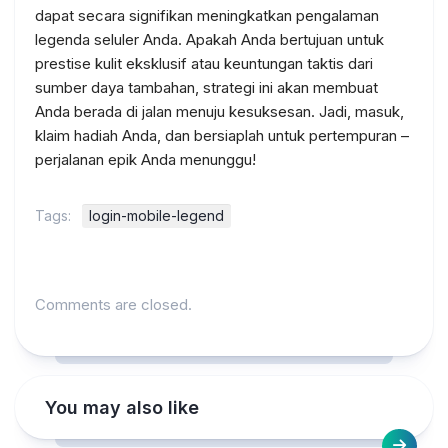
dapat secara signifikan meningkatkan pengalaman
legenda seluler Anda. Apakah Anda bertujuan untuk
prestise kulit eksklusif atau keuntungan taktis dari
sumber daya tambahan, strategi ini akan membuat
Anda berada di jalan menuju kesuksesan. Jadi, masuk,
klaim hadiah Anda, dan bersiaplah untuk pertempuran –
perjalanan epik Anda menunggu!
Tags:
login-mobile-legend
Comments are closed.
You may also like