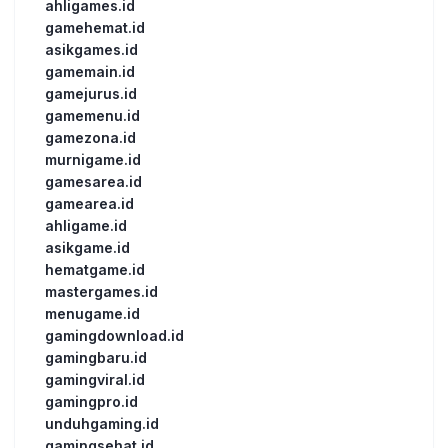
ahligames.id
gamehemat.id
asikgames.id
gamemain.id
gamejurus.id
gamemenu.id
gamezona.id
murnigame.id
gamesarea.id
gamearea.id
ahligame.id
asikgame.id
hematgame.id
mastergames.id
menugame.id
gamingdownload.id
gamingbaru.id
gamingviral.id
gamingpro.id
unduhgaming.id
gamingsehat.id