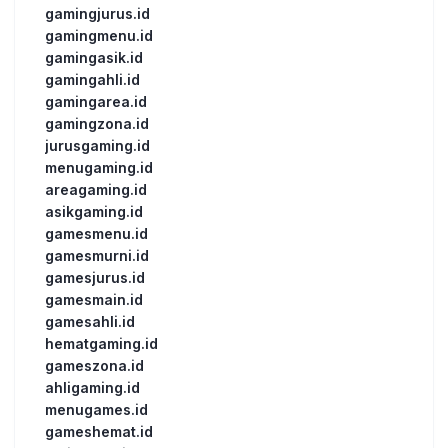
gamingjurus.id
gamingmenu.id
gamingasik.id
gamingahli.id
gamingarea.id
gamingzona.id
jurusgaming.id
menugaming.id
areagaming.id
asikgaming.id
gamesmenu.id
gamesmurni.id
gamesjurus.id
gamesmain.id
gamesahli.id
hematgaming.id
gameszona.id
ahligaming.id
menugames.id
gameshemat.id