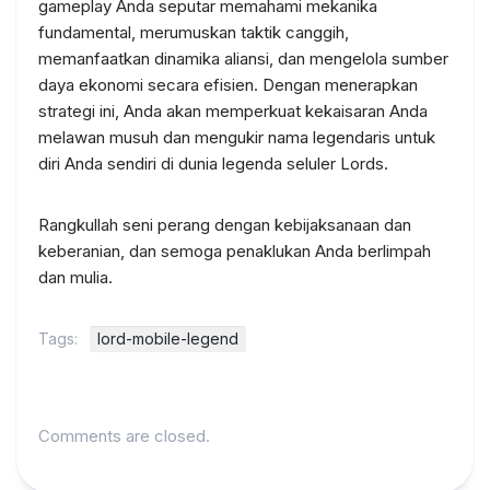
gameplay Anda seputar memahami mekanika
fundamental, merumuskan taktik canggih,
memanfaatkan dinamika aliansi, dan mengelola sumber
daya ekonomi secara efisien. Dengan menerapkan
strategi ini, Anda akan memperkuat kekaisaran Anda
melawan musuh dan mengukir nama legendaris untuk
diri Anda sendiri di dunia legenda seluler Lords.
Rangkullah seni perang dengan kebijaksanaan dan
keberanian, dan semoga penaklukan Anda berlimpah
dan mulia.
Tags:
lord-mobile-legend
Comments are closed.