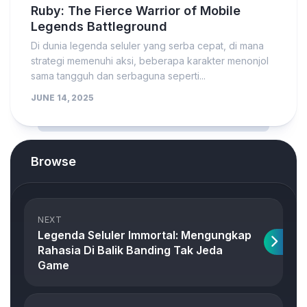
Ruby: The Fierce Warrior of Mobile
Legends Battleground
Di dunia legenda seluler yang serba cepat, di mana
strategi memenuhi aksi, beberapa karakter menonjol
sama tangguh dan serbaguna seperti...
JUNE 14, 2025
Browse
NEXT
Legenda Seluler Immortal: Mengungkap
Rahasia Di Balik Banding Tak Jeda
Game