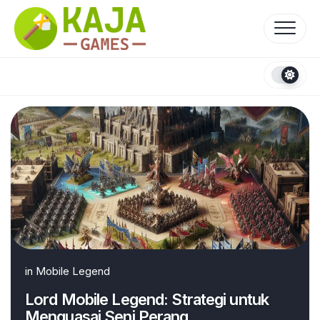
Skip
to
content
in
Mobile Legend
Lord Mobile Legend: Strategi untuk
Menguasai Seni Perang