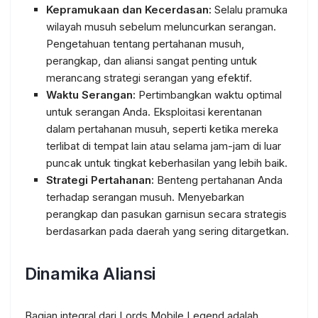
Kepramukaan dan Kecerdasan:
Selalu pramuka
wilayah musuh sebelum meluncurkan serangan.
Pengetahuan tentang pertahanan musuh,
perangkap, dan aliansi sangat penting untuk
merancang strategi serangan yang efektif.
Waktu Serangan:
Pertimbangkan waktu optimal
untuk serangan Anda. Eksploitasi kerentanan
dalam pertahanan musuh, seperti ketika mereka
terlibat di tempat lain atau selama jam-jam di luar
puncak untuk tingkat keberhasilan yang lebih baik.
Strategi Pertahanan:
Benteng pertahanan Anda
terhadap serangan musuh. Menyebarkan
perangkap dan pasukan garnisun secara strategis
berdasarkan pada daerah yang sering ditargetkan.
Dinamika Aliansi
Bagian integral dari Lords Mobile Legend adalah