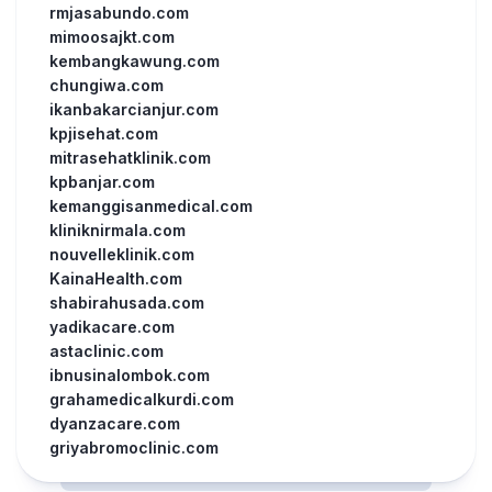
rmjasabundo.com
mimoosajkt.com
kembangkawung.com
chungiwa.com
ikanbakarcianjur.com
kpjisehat.com
mitrasehatklinik.com
kpbanjar.com
kemanggisanmedical.com
kliniknirmala.com
nouvelleklinik.com
KainaHealth.com
shabirahusada.com
yadikacare.com
astaclinic.com
ibnusinalombok.com
grahamedicalkurdi.com
dyanzacare.com
griyabromoclinic.com