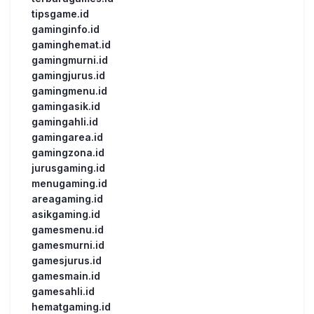
tipsgame.id
gaminginfo.id
gaminghemat.id
gamingmurni.id
gamingjurus.id
gamingmenu.id
gamingasik.id
gamingahli.id
gamingarea.id
gamingzona.id
jurusgaming.id
menugaming.id
areagaming.id
asikgaming.id
gamesmenu.id
gamesmurni.id
gamesjurus.id
gamesmain.id
gamesahli.id
hematgaming.id