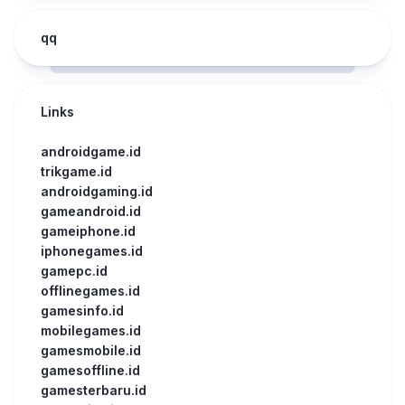
qq
Links
androidgame.id
trikgame.id
androidgaming.id
gameandroid.id
gameiphone.id
iphonegames.id
gamepc.id
offlinegames.id
gamesinfo.id
mobilegames.id
gamesmobile.id
gamesoffline.id
gamesterbaru.id