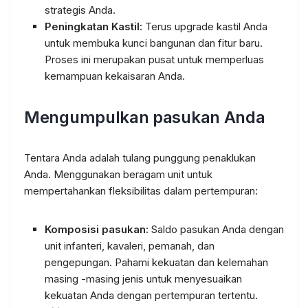
strategis Anda.
Peningkatan Kastil:
Terus upgrade kastil Anda
untuk membuka kunci bangunan dan fitur baru.
Proses ini merupakan pusat untuk memperluas
kemampuan kekaisaran Anda.
Mengumpulkan pasukan Anda
Tentara Anda adalah tulang punggung penaklukan
Anda. Menggunakan beragam unit untuk
mempertahankan fleksibilitas dalam pertempuran:
Komposisi pasukan:
Saldo pasukan Anda dengan
unit infanteri, kavaleri, pemanah, dan
pengepungan. Pahami kekuatan dan kelemahan
masing -masing jenis untuk menyesuaikan
kekuatan Anda dengan pertempuran tertentu.