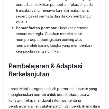
bersedia melakukan pembelian, fokuslah pada
transaksi yang menawarkan nilai maksimum,
seperti paket permata dan diskon pembangun
khusus.
Pemanfaatan permata:
Habiskan permata
secara strategis. Gunakan mereka untuk
mempercepat peningkatan penting atau
memperoleh barang langka yang memberikan
keunggulan yang signifikan.
Pembelajaran & Adaptasi
Berkelanjutan
Lords Mobile Legend adalah permainan dinamis yang
mengharuskan pemain untuk beradaptasi secara
konstan. Tetap mendapat informasi tentang
pembaruan game, catatan patch, dan perubahan dalam