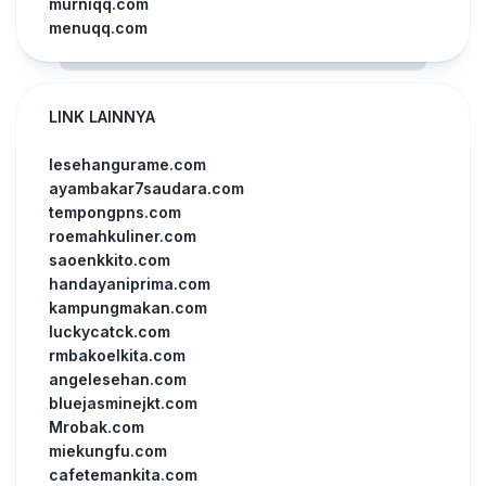
murniqq.com
menuqq.com
LINK LAINNYA
lesehangurame.com
ayambakar7saudara.com
tempongpns.com
roemahkuliner.com
saoenkkito.com
handayaniprima.com
kampungmakan.com
luckycatck.com
rmbakoelkita.com
angelesehan.com
bluejasminejkt.com
Mrobak.com
miekungfu.com
cafetemankita.com