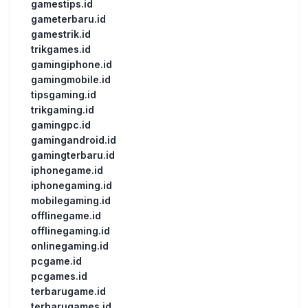
gamestips.id
gameterbaru.id
gamestrik.id
trikgames.id
gamingiphone.id
gamingmobile.id
tipsgaming.id
trikgaming.id
gamingpc.id
gamingandroid.id
gamingterbaru.id
iphonegame.id
iphonegaming.id
mobilegaming.id
offlinegame.id
offlinegaming.id
onlinegaming.id
pcgame.id
pcgames.id
terbarugame.id
terbarugames.id