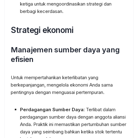
ketiga untuk mengoordinasikan strategi dan
berbagi kecerdasan.
Strategi ekonomi
Manajemen sumber daya yang
efisien
Untuk mempertahankan keterlibatan yang
berkepanjangan, mengelola ekonomi Anda sama
pentingnya dengan menguasai pertempuran.
Perdagangan Sumber Daya:
Terlibat dalam
perdagangan sumber daya dengan anggota aliansi
Anda. Praktik ini memastikan pertumbuhan sumber
daya yang seimbang bahkan ketika stok tertentu