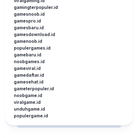
viralgaming.id
gamingterpopuler.id
gamesnoob.id
gamespro.id
gamesbaru.id
gamesdownload.id
gamenoob.id
populergames.id
gamebaru.id
noobgames.id
gameviral.id
gamedaftar.id
gamesehat.id
gameterpopuler.id
noobgame.id
viralgame.id
unduhgame.id
populergame.id