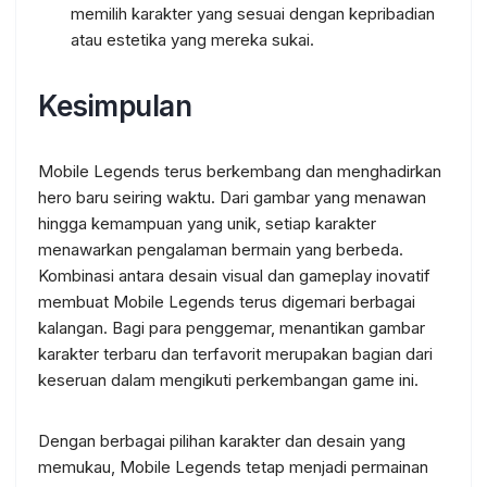
memilih karakter yang sesuai dengan kepribadian
atau estetika yang mereka sukai.
Kesimpulan
Mobile Legends terus berkembang dan menghadirkan
hero baru seiring waktu. Dari gambar yang menawan
hingga kemampuan yang unik, setiap karakter
menawarkan pengalaman bermain yang berbeda.
Kombinasi antara desain visual dan gameplay inovatif
membuat Mobile Legends terus digemari berbagai
kalangan. Bagi para penggemar, menantikan gambar
karakter terbaru dan terfavorit merupakan bagian dari
keseruan dalam mengikuti perkembangan game ini.
Dengan berbagai pilihan karakter dan desain yang
memukau, Mobile Legends tetap menjadi permainan