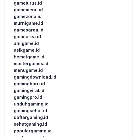
gamejurus.id
gamemenu.id
gamezona.id
murnigame.id
gamesarea.id
gamearea.id
ahligame.id
asikgame.id
hematgame.id
mastergames.id
menugame.id
gamingdownload.id
gamingbaru.id
gamingviral.id
gamingpro.id
unduhgaming.id
gamingsehat.id
daftargaming.id
sehatgaming.id
populergaming.id