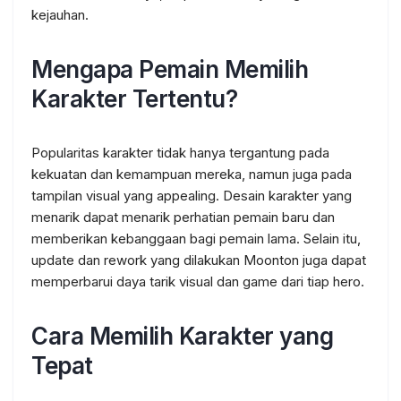
kejauhan.
Mengapa Pemain Memilih
Karakter Tertentu?
Popularitas karakter tidak hanya tergantung pada
kekuatan dan kemampuan mereka, namun juga pada
tampilan visual yang appealing. Desain karakter yang
menarik dapat menarik perhatian pemain baru dan
memberikan kebanggaan bagi pemain lama. Selain itu,
update dan rework yang dilakukan Moonton juga dapat
memperbarui daya tarik visual dan game dari tiap hero.
Cara Memilih Karakter yang
Tepat