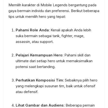
Memilih karakter di Mobile Legends bergantung pada
gaya bermain individu dan preferensi. Berikut beberapa
tips untuk memilih hero yang tepat:
Pahami Role Anda
: Kenali apakah Anda lebih
suka bermain sebagai tank, fighter, mage,
assassin, atau support.
Pelajari Kemampuan Hero
: Pahami skill dan
ultimate dari setiap hero untuk memaksimalkan
potensi saat bertanding.
Perhatikan Komposisi Tim
: Sebaiknya pilih hero
yang melengkapi susunan tim, baik untuk ofensif
atau defensif.
Lihat Gambar dan Audiens
: Beberapa pemain