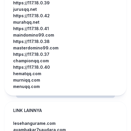
https://117.18.0.39
jurusqq.net
https://117.18.0.42
murahqq.net
https://117.18.0.41
maindomino99.com
https://117.18.0.38
masterdomino99.com
https://117.18.0.37
championqq.com
https://117.18.0.40
hematqq.com
murniqq.com
menuqq.com
LINK LAINNYA
lesehangurame.com
ayambakar7saudara.com