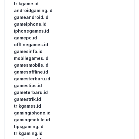
trikgame.id
androidgaming.id
gameandroid.id
gameiphone.id
iphonegames.id
gamepc.id
offlinegames.id
gamesinfo.id
mobilegames.id
gamesmobile.id
gamesoffline.id
gamesterbaru.id
gamestips.id
gameterbaru.id
gamestrik.id
trikgames.id
gamingiphone.id
gamingmobile.id
tipsgaming.id
trikgaming.id