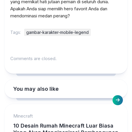
yang memikat hati jutaan pemain di seluruh dunia.
Apakah Anda siap memilih hero favorit Anda dan
mendominasi medan perang?
Tags:
gambar-karakter-mobile-legend
Comments are closed.
You may also like
Minecraft
10 Desain Rumah Minecraft Luar Biasa