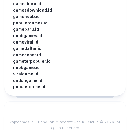
gamesbaru.id
gamesdownload.id
gamenoob.id
populergames.id
gamebaru.id
noobgames.id
gameviral.id
gamedaftar.id
gamesehat.id
gameterpopuler.id
noobgame.id
viralgame.id
unduhgame.id
populergame.id
kajagames.id – Panduan Minecraft Untuk Pemula © 2026. All
Rights Reserved.