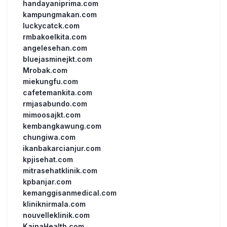
handayaniprima.com
kampungmakan.com
luckycatck.com
rmbakoelkita.com
angelesehan.com
bluejasminejkt.com
Mrobak.com
miekungfu.com
cafetemankita.com
rmjasabundo.com
mimoosajkt.com
kembangkawung.com
chungiwa.com
ikanbakarcianjur.com
kpjisehat.com
mitrasehatklinik.com
kpbanjar.com
kemanggisanmedical.com
kliniknirmala.com
nouvelleklinik.com
KainaHealth.com