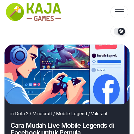
Skip
to
content
in
Dota 2
/
Minecraft
/
Mobile Legend
/
Valorant
Cara Mudah Live Mobile Legends di
Facebook untuk Pemula