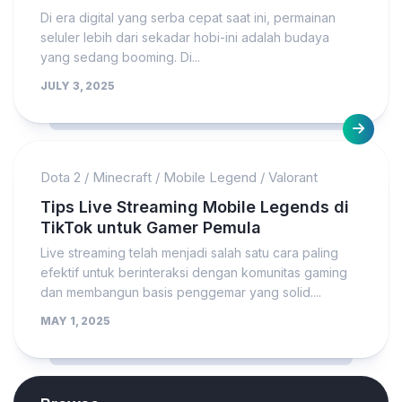
Di era digital yang serba cepat saat ini, permainan
seluler lebih dari sekadar hobi-ini adalah budaya
yang sedang booming. Di...
JULY 3, 2025
Dota 2
/
Minecraft
/
Mobile Legend
/
Valorant
Tips Live Streaming Mobile Legends di
TikTok untuk Gamer Pemula
Live streaming telah menjadi salah satu cara paling
efektif untuk berinteraksi dengan komunitas gaming
dan membangun basis penggemar yang solid....
MAY 1, 2025